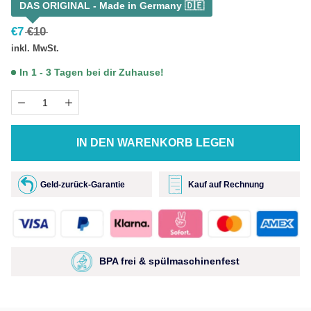
DAS ORIGINAL - Made in Germany 🇩🇪
€
7
€
10
inkl. MwSt.
In 1 - 3 Tagen bei dir Zuhause!
IN DEN WARENKORB LEGEN
Geld-zurück-Garantie
Kauf auf Rechnung
BPA frei & spülmaschinenfest