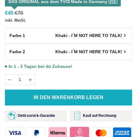
DAS ORIGINAL aus dem TV📺 Made in Germany 🇩🇪
€
45
€
70
inkl. MwSt.
Farbe 1
Khaki - I´M NOT HERE TO TALK!
Farbe 2
Khaki - I´M NOT HERE TO TALK!
In 1 - 3 Tagen bei dir Zuhause!
IN DEN WARENKORB LEGEN
Geld-zurück-Garantie
Kauf auf Rechnung