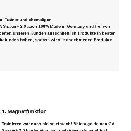
nal Trainer und ehemaliger
r GA Shaker+ 2.0 auch 100% Made in Germany und frei von
bieten unseren Kunden ausschließlich Produkte in bester
ut befunden haben, sodass wir alle angebotenen Produkte
1. Magnetfunktion
Trainieren war noch nie so einfach! Befestige deinen
GA
Shaker+ 2.0
kinderleicht wo auch immer du möchtest.