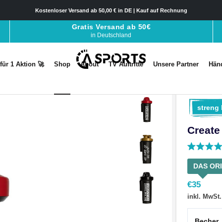
Kostenloser Versand ab 50,00 € in DE | Kauf auf Rechnung
Gratis Versand ab 50€
in Deutschland
 für 1 Aktion 🚀
Shop
About
TV Auftritte
Unsere Partner
Händ
 für 1 Aktion 🚀
Shop
About
TV Auftritte
Unsere Partner
Händ
streng l
Create
DAS ORI
€
35
inkl. MwSt.
Becher