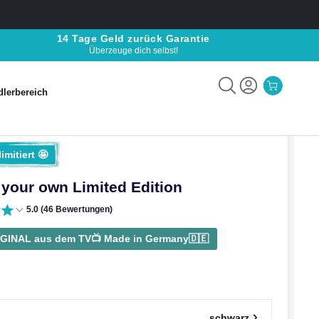
14 Tage Geld zurück Garantie
Überzeuge dich selbst!
lerbereich
lerbereich
imitiert 🤩
 your own Limited Edition
5.0 (46 Bewertungen)
GINAL aus dem TV📺 Made in Germany🇩🇪
schwarz