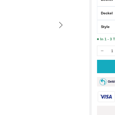
Deckel
Style
In 1 - 3
Geld