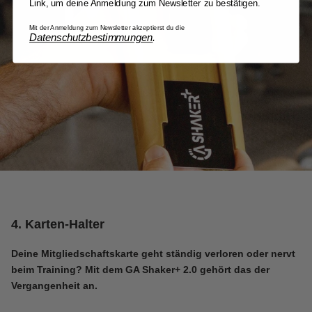
Link, um deine Anmeldung zum Newsletter zu bestätigen.
Mit der Anmeldung zum Newsletter akzeptierst du die
Datenschutzbestimmungen
.
4. Karten-Halter
Deine Mitgliedschaftskarte geht ständig verloren oder nervt
beim Training? Mit dem
GA Shaker+ 2.0
gehört das der
Vergangenheit an.